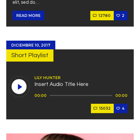
elit, sed do…
12780
2
READ MORE
DICIEMBRE 10, 2017
Short Playlist
LILY HUNTER
Insert Audio Title Here
Reproductor
00:00
00:00
de
audio
15032
4