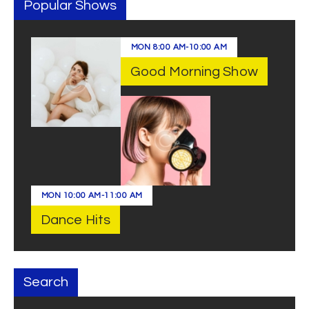
Popular Shows
MON
8:00 AM
-
10:00 AM
Good Morning Show
MON
10:00 AM
-
11:00 AM
Dance Hits
Search