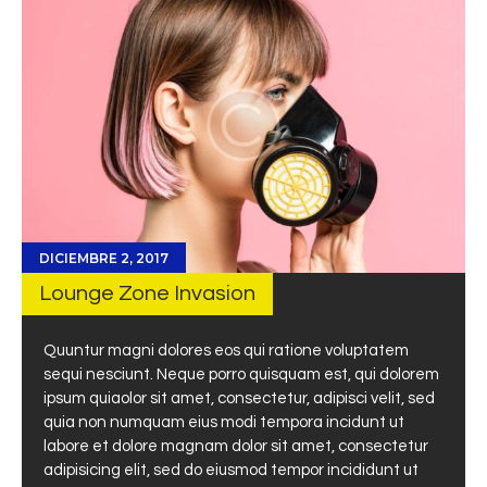
DICIEMBRE 2, 2017
Lounge Zone Invasion
Quuntur magni dolores eos qui ratione voluptatem
sequi nesciunt. Neque porro quisquam est, qui dolorem
ipsum quiaolor sit amet, consectetur, adipisci velit, sed
quia non numquam eius modi tempora incidunt ut
labore et dolore magnam dolor sit amet, consectetur
adipisicing elit, sed do eiusmod tempor incididunt ut