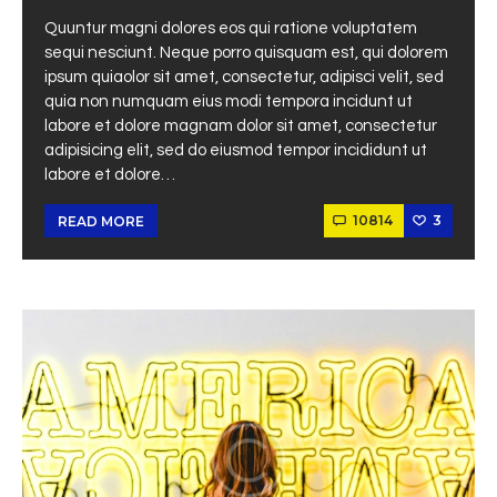
Quuntur magni dolores eos qui ratione voluptatem
sequi nesciunt. Neque porro quisquam est, qui dolorem
ipsum quiaolor sit amet, consectetur, adipisci velit, sed
quia non numquam eius modi tempora incidunt ut
labore et dolore magnam dolor sit amet, consectetur
adipisicing elit, sed do eiusmod tempor incididunt ut
labore et dolore…
10814
3
READ MORE