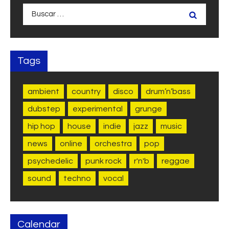
Buscar:
Tags
ambient
country
disco
drum’n’bass
dubstep
experimental
grunge
hip hop
house
indie
jazz
music
news
online
orchestra
pop
psychedelic
punk rock
r'n'b
reggae
sound
techno
vocal
Calendar