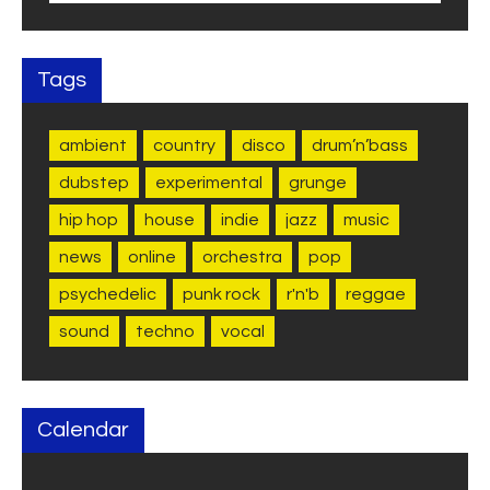
Tags
ambient
country
disco
drum’n’bass
dubstep
experimental
grunge
hip hop
house
indie
jazz
music
news
online
orchestra
pop
psychedelic
punk rock
r'n'b
reggae
sound
techno
vocal
Calendar