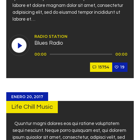
labore et dolore magnam dolor sit amet, consectetur
adipisicing elit, sed do eiusmod tempor incididunt ut
labore et…
RADIO STATION
Blues Radio
Reproductor
00:00
00:00
de
audio
15754
19
ENERO 20, 2017
Life Chill Music
Quuntur magni dolores eos qui ratione voluptatem
sequi nesciunt. Neque porro quisquam est, qui dolorem
ipsum quiaolor sit amet, consectetur, adipisci velit, sed