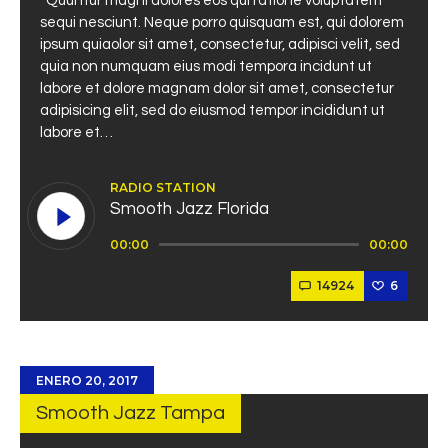
Quuntur magni dolores eos qui ratione voluptatem
sequi nesciunt. Neque porro quisquam est, qui dolorem
ipsum quiaolor sit amet, consectetur, adipisci velit, sed
quia non numquam eius modi tempora incidunt ut
labore et dolore magnam dolor sit amet, consectetur
adipisicing elit, sed do eiusmod tempor incididunt ut
labore et…
RADIO STATION
Smooth Jazz Florida
Reproductor
00:00
00:00
de
audio
14924
6
ENERO 20, 2017
Smooth Jazz Tampa