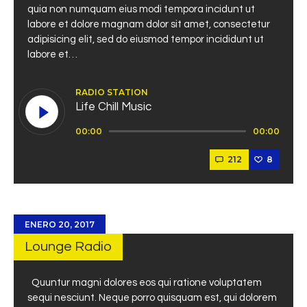
quia non numquam eius modi tempora incidunt ut
labore et dolore magnam dolor sit amet, consectetur
adipisicing elit, sed do eiusmod tempor incididunt ut
labore et…
RADIO STATION
Life Chill Music
Reproductor
00:00
00:00
de
audio
212
8
ENERO 20, 2017
Lounge Radio
Quuntur magni dolores eos qui ratione voluptatem
sequi nesciunt. Neque porro quisquam est, qui dolorem