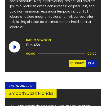
sequi nesciunt. Neque porro quisquam est, qui dolorem
ipsum quiaolor sit amet, consectetur, adipisci velit, sed
quia non numquam eius modi tempora incidunt ut
labore et dolore magnam dolor sit amet, consectetur
adipisicing elit, sed do eiusmod tempor incididunt ut
labore et…
RADIO STATION
Fun 45s
Reproductor
00:00
00:00
de
audio
19687
4
ENERO 20, 2017
Smooth Jazz Florida