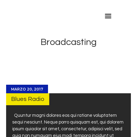
Inicio
Contacto
Broadcasting
MARZO 20, 2017
Blues Radio
Quuntur magni dolores eos qui ratione voluptatem
sequi nesciunt. Neque porro quisquam est, qui dolorem
ipsum quiaolor sit amet, consectetur, adipisci velit, sed
quia non numquam eius modi tempora incidunt ut