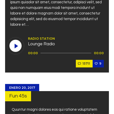
ipsum quiaolor sit amet, consectetur, adipisci velit, sed
quia non numquam eius modi tempora incidunt ut
labore et dolore magnam dolor sit amet, consectetur
adipisicing elit, sed do eiusmod tempor incididunt ut
labore et…
RADIO STATION
Lounge Radio
Reproductor
00:00
00:00
de
audio
15711
9
ENERO 20, 2017
Fun 45s
Quuntur magni dolores eos qui ratione voluptatem