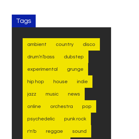
Tags
ambient
country
disco
drum’n’bass
dubstep
experimental
grunge
hip hop
house
indie
jazz
music
news
online
orchestra
pop
psychedelic
punk rock
r'n'b
reggae
sound