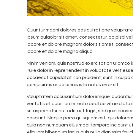
Quuntur magni dolores eos qui ratione voluptate
ipsum quiaolor sit amet, consectetur, adipisci v
labore et dolore magnam dolor sit amet, consecte
labore et dolore magna aliqua.
Minim veniam, quis nostrud exercitation ullamco 
irure dolor in reprehenderit in voluptate velit esse
occaecat cupidatat non proident, sunt in culpa qu
perspiciatis unde omnis iste natus error sit.
Voluptatem accusantium doloremque laudantium,
veritatis et quasi architecto beatae vitae dict
sit aspernatur aut odit aut fugit, sed quia cons
nesciunt. Neque porro quisquam est, qui dolorem i
quia non numquam eius modi tempora incidunt u
Aliquam bibendum lacus quis nulla dignissim fauc