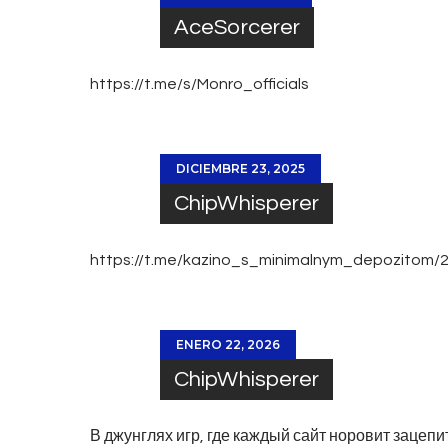
AceSorcerer
https://t.me/s/Monro_officials
DICIEMBRE 23, 2025
ChipWhisperer
https://t.me/kazino_s_minimalnym_depozitom/
ENERO 22, 2026
ChipWhisperer
В джунглях игр, где каждый сайт норовит зацеп