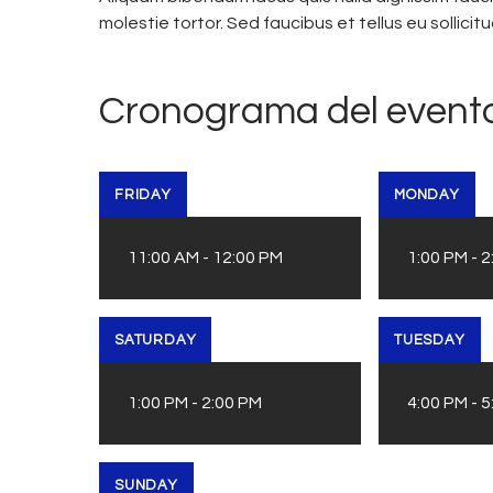
molestie tortor. Sed faucibus et tellus eu sollicit
Cronograma del evento
FRIDAY
MONDAY
11:00 AM
-
12:00 PM
1:00 PM
-
2
SATURDAY
TUESDAY
1:00 PM
-
2:00 PM
4:00 PM
-
5
SUNDAY