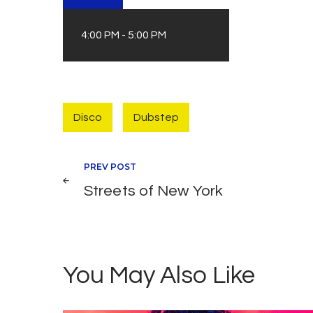
4:00 PM
-
5:00 PM
Disco
Dubstep
Navegación
PREV POST
Streets of New York
de
entradas
You May Also Like