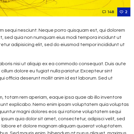
148
2
m sequi nesciunt. Neque porro quisquam est, qui dolorem
elit, sed quia non numquam eius modi tempora incidunt ut
tur adipisicing elit, sed do eiusmod tempor incididunt ut
laboris nisi ut aliquip ex ea commodo consequat. Duis aute
 cillum dolore eu fugiat nulla pariatur. Excepteur sint
i officia deserunt mollit anim id est laborum. Sed ut
 totam rem aperiam, eaque ipsa quae ab illo inventore
a sunt explicabo. Nemo enim ipsam voluptatem quia voluptas
equuntur magni dolores eos qui ratione voluptatem sequi
psum quia dolor sit amet, consectetur, adipisci velit, sed
t labore et dolore magnam aliquam quaerat voluptatem.
ibus. Sed mauris enim, bibendum at purus aliquet, maximus