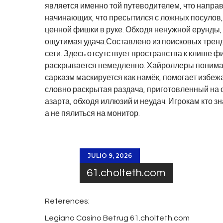
является именно той путеводителем, что напра
начинающих, что пресытился с ложных посулов, 
ценной фишки в руке. Обходя ненужной ерунды, 
ощутимая удача.Составлено из поисковых трендо
сети. Здесь отсутствует пространства к клише ф
раскрывается немедленно. Хайроллеры понимают
сарказм маскируется как намёк, помогает избеж
словно раскрытая раздача, приготовленный на с
азарта, обходя иллюзий и неудач. Игрокам кто зн
а не пялиться на монитор.
JULIO 9, 2026
61.cholteth.com
References:
Legiano Casino Betrug
61.cholteth.com