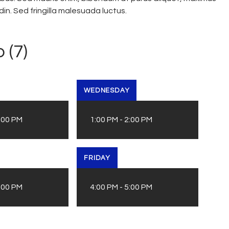
udin. Sed fringilla malesuada luctus.
 (7)
WEDNESDAY
:00 PM
1:00 PM
-
2:00 PM
FRIDAY
:00 PM
4:00 PM
-
5:00 PM