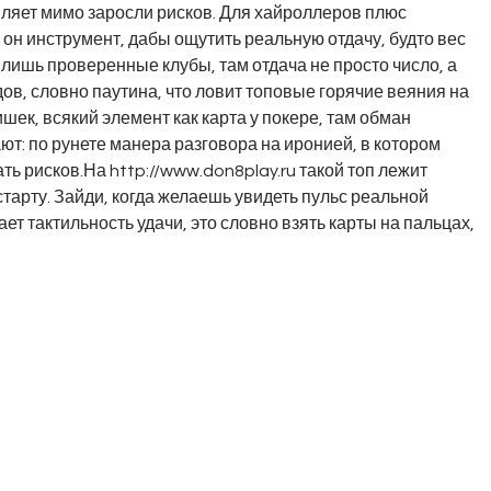
вляет мимо заросли рисков. Для хайроллеров плюс
он инструмент, дабы ощутить реальную отдачу, будто вес
лишь проверенные клубы, там отдача не просто число, а
в, словно паутина, что ловит топовые горячие веяния на
ишек, всякий элемент как карта у покере, там обман
: по рунете манера разговора на иронией, в котором
ать рисков.На
http://www.don8play.ru
такой топ лежит
тарту. Зайди, когда желаешь увидеть пульс реальной
ает тактильность удачи, это словно взять карты на пальцах,